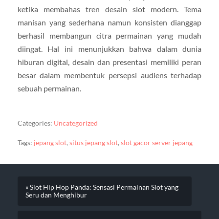
ketika membahas tren desain slot modern. Tema
manisan yang sederhana namun konsisten dianggap
berhasil membangun citra permainan yang mudah
diingat. Hal ini menunjukkan bahwa dalam dunia
hiburan digital, desain dan presentasi memiliki peran
besar dalam membentuk persepsi audiens terhadap
sebuah permainan.
Categories:
Uncategorized
Tags:
jepang slot
,
situs jepang slot
,
slot gacor server jepang
« Slot Hip Hop Panda: Sensasi Permainan Slot yang
Seru dan Menghibur