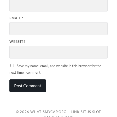
EMAIL
*
WEBSITE
Save my name, email, and website in this browser for the
next time I comment.
© 2026
WHATISMYCAP.ORG – LINK SITUS SLOT