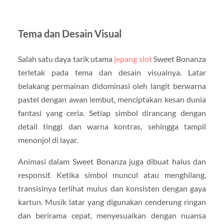
Tema dan Desain Visual
Salah satu daya tarik utama
jepang slot
Sweet Bonanza
terletak pada tema dan desain visualnya. Latar
belakang permainan didominasi oleh langit berwarna
pastel dengan awan lembut, menciptakan kesan dunia
fantasi yang ceria. Setiap simbol dirancang dengan
detail tinggi dan warna kontras, sehingga tampil
menonjol di layar.
Animasi dalam Sweet Bonanza juga dibuat halus dan
responsif. Ketika simbol muncul atau menghilang,
transisinya terlihat mulus dan konsisten dengan gaya
kartun. Musik latar yang digunakan cenderung ringan
dan berirama cepat, menyesuaikan dengan nuansa