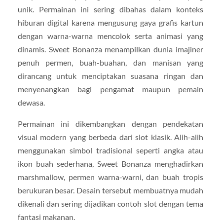
unik. Permainan ini sering dibahas dalam konteks
hiburan digital karena mengusung gaya grafis kartun
dengan warna-warna mencolok serta animasi yang
dinamis. Sweet Bonanza menampilkan dunia imajiner
penuh permen, buah-buahan, dan manisan yang
dirancang untuk menciptakan suasana ringan dan
menyenangkan bagi pengamat maupun pemain
dewasa.
Permainan ini dikembangkan dengan pendekatan
visual modern yang berbeda dari slot klasik. Alih-alih
menggunakan simbol tradisional seperti angka atau
ikon buah sederhana, Sweet Bonanza menghadirkan
marshmallow, permen warna-warni, dan buah tropis
berukuran besar. Desain tersebut membuatnya mudah
dikenali dan sering dijadikan contoh slot dengan tema
fantasi makanan.