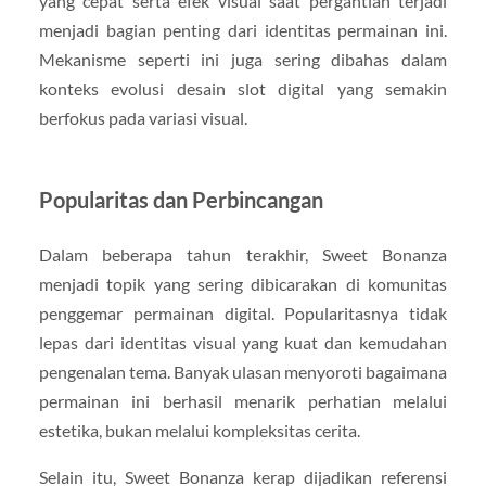
yang cepat serta efek visual saat pergantian terjadi
menjadi bagian penting dari identitas permainan ini.
Mekanisme seperti ini juga sering dibahas dalam
konteks evolusi desain slot digital yang semakin
berfokus pada variasi visual.
Popularitas dan Perbincangan
Dalam beberapa tahun terakhir, Sweet Bonanza
menjadi topik yang sering dibicarakan di komunitas
penggemar permainan digital. Popularitasnya tidak
lepas dari identitas visual yang kuat dan kemudahan
pengenalan tema. Banyak ulasan menyoroti bagaimana
permainan ini berhasil menarik perhatian melalui
estetika, bukan melalui kompleksitas cerita.
Selain itu, Sweet Bonanza kerap dijadikan referensi