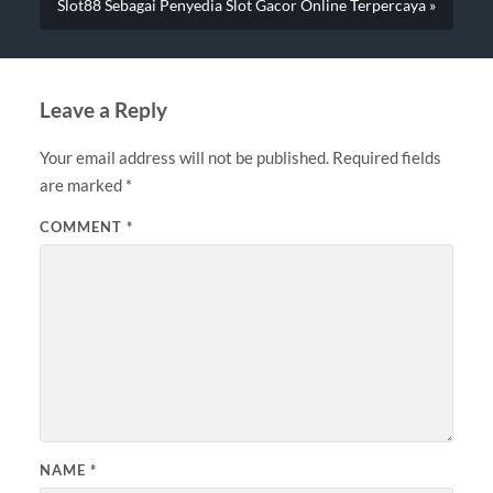
Slot88 Sebagai Penyedia Slot Gacor Online Terpercaya »
Leave a Reply
Your email address will not be published.
Required fields
are marked
*
COMMENT
*
NAME
*