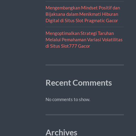
Mengembangkan Mindset Positif dan
Bijaksana dalam Menikmati Hiburan
Digital di Situs Slot Pragmatic Gacor
Mengoptimalkan Strategi Taruhan
Melalui Pemahaman Variasi Volatilitas
di Situs Slot777 Gacor
Recent Comments
No comments to show.
Archives