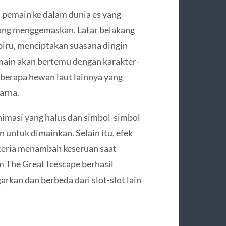
pemain ke dalam dunia es yang
yang menggemaskan. Latar belakang
iru, menciptakan suasana dingin
ain akan bertemu dengan karakter-
eberapa hewan laut lainnya yang
arna.
imasi yang halus dan simbol-simbol
untuk dimainkan. Selain itu, efek
ceria menambah keseruan saat
m The Great Icescape berhasil
kan dan berbeda dari slot-slot lain