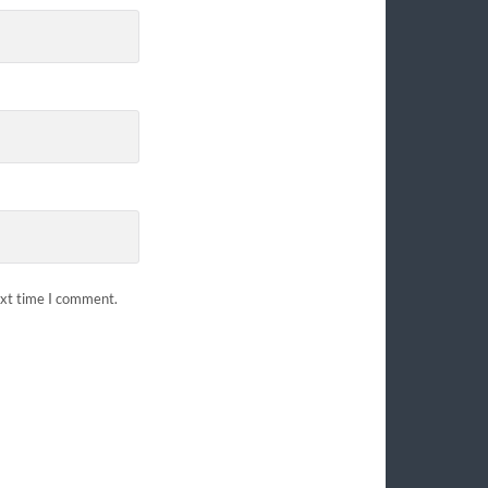
ext time I comment.