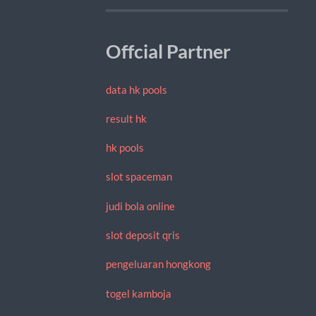
Offcial Partner
data hk pools
result hk
hk pools
slot spaceman
judi bola online
slot deposit qris
pengeluaran hongkong
togel kamboja