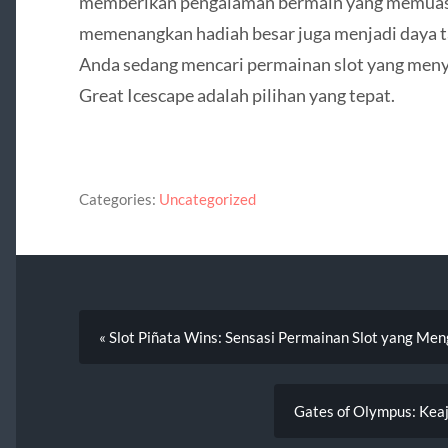
memberikan pengalaman bermain yang memuaska
memenangkan hadiah besar juga menjadi daya tar
Anda sedang mencari permainan slot yang men
Great Icescape adalah pilihan yang tepat.
Categories:
Uncategorized
« Slot Piñata Wins: Sensasi Permainan Slot yang M
Gates of Olympus: Keaj