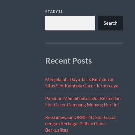
SEARCH
Search
Recent Posts
Menjelajahi Daya Tarik Bermain di
Situs Slot Kamboja Gacor Terpercaya
Panduan Memilih Situs Slot Resmi dan
Slot Gacor Gampang Menang Hari Ini
Keistimewaan ORBIT4D Slot Gacor
dengan Berbagai Pilihan Game
Berkualitas