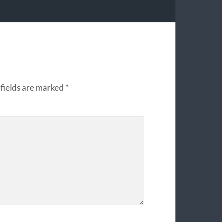
fields are marked
*