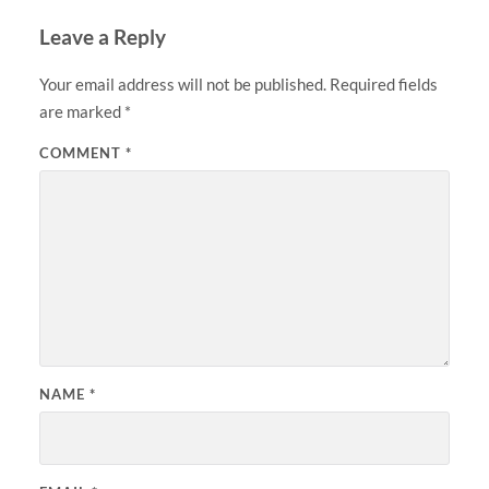
Leave a Reply
Your email address will not be published.
Required fields
are marked
*
COMMENT
*
NAME
*