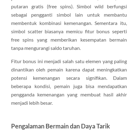
putaran gratis (free spins). Simbol wild berfungsi
sebagai pengganti simbol lain untuk membantu
membentuk kombinasi kemenangan. Sementara itu,
simbol scatter biasanya memicu fitur bonus seperti
free spins yang memberikan kesempatan bermain
tanpa mengurangi saldo taruhan.
Fitur bonus ini menjadi salah satu elemen yang paling
dinantikan oleh pemain karena dapat meningkatkan
potensi kemenangan secara signifikan. Dalam
beberapa kondisi, pemain juga bisa mendapatkan
pengganda kemenangan yang membuat hasil akhir
menjadi lebih besar.
Pengalaman Bermain dan Daya Tarik