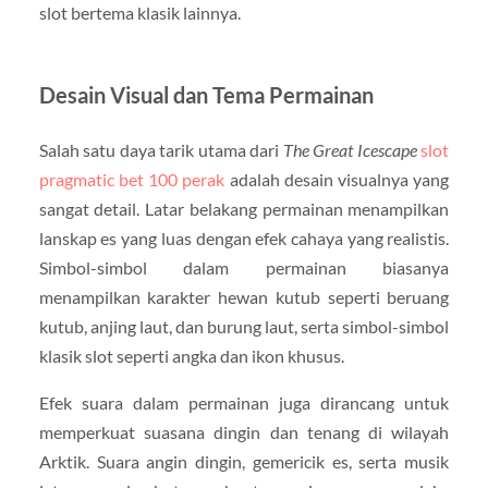
slot bertema klasik lainnya.
Desain Visual dan Tema Permainan
Salah satu daya tarik utama dari
The Great Icescape
slot
pragmatic bet 100 perak
adalah desain visualnya yang
sangat detail. Latar belakang permainan menampilkan
lanskap es yang luas dengan efek cahaya yang realistis.
Simbol-simbol dalam permainan biasanya
menampilkan karakter hewan kutub seperti beruang
kutub, anjing laut, dan burung laut, serta simbol-simbol
klasik slot seperti angka dan ikon khusus.
Efek suara dalam permainan juga dirancang untuk
memperkuat suasana dingin dan tenang di wilayah
Arktik. Suara angin dingin, gemericik es, serta musik