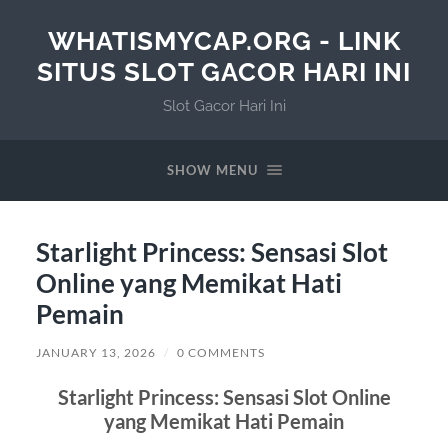
WHATISMYCAP.ORG - LINK
SITUS SLOT GACOR HARI INI
Slot Gacor Hari Ini
SHOW MENU
Starlight Princess: Sensasi Slot
Online yang Memikat Hati
Pemain
JANUARY 13, 2026
/
0 COMMENTS
Starlight Princess: Sensasi Slot Online
yang Memikat Hati Pemain