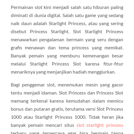
Permainan slot kini menjadi salah satu hiburan paling
diminati di dunia digital. Salah satu game yang sedang
naik daun adalah Starlight Princess, atau yang sering
disebut Princess Starlight. Slot Starlight Princess
menawarkan pengalaman bermain yang seru dengan
grafis menawan dan tema princess yang memikat.
Banyak pemain yang memburu kemenangan besar
melalui Starlight Princess Slot karena fitur-fitur
menariknya yang menjanjikan hadiah menggiurkan.
Bagi penggemar slot, menemukan mesin yang gacor
tentu menjadi idaman. Slot Princess dan Princess Slot
memang terkenal karena kemudahan dalam memicu
bonus dan putaran gratis, terutama versi Slot Princess
1000 atau Starlight Princess 1000. Tidak heran jika
banyak pemain mencari situs
slot starlight princess
terbaru yang terpercaya agar bisa bermain tanpa