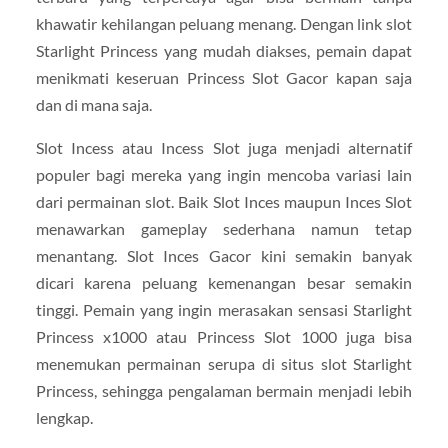
khawatir kehilangan peluang menang. Dengan link slot
Starlight Princess yang mudah diakses, pemain dapat
menikmati keseruan Princess Slot Gacor kapan saja
dan di mana saja.
Slot Incess atau Incess Slot juga menjadi alternatif
populer bagi mereka yang ingin mencoba variasi lain
dari permainan slot. Baik Slot Inces maupun Inces Slot
menawarkan gameplay sederhana namun tetap
menantang. Slot Inces Gacor kini semakin banyak
dicari karena peluang kemenangan besar semakin
tinggi. Pemain yang ingin merasakan sensasi Starlight
Princess x1000 atau Princess Slot 1000 juga bisa
menemukan permainan serupa di situs slot Starlight
Princess, sehingga pengalaman bermain menjadi lebih
lengkap.