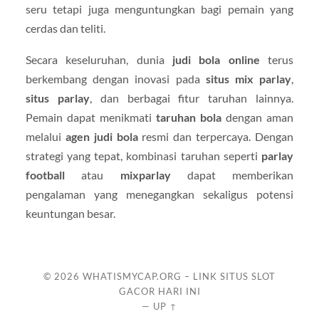
seru tetapi juga menguntungkan bagi pemain yang
cerdas dan teliti.
Secara keseluruhan, dunia
judi bola online
terus
berkembang dengan inovasi pada
situs mix parlay
,
situs parlay
, dan berbagai fitur taruhan lainnya.
Pemain dapat menikmati
taruhan bola
dengan aman
melalui
agen judi bola
resmi dan terpercaya. Dengan
strategi yang tepat, kombinasi taruhan seperti
parlay
football
atau
mixparlay
dapat memberikan
pengalaman yang menegangkan sekaligus potensi
keuntungan besar.
© 2026
WHATISMYCAP.ORG – LINK SITUS SLOT
GACOR HARI INI
—
UP ↑