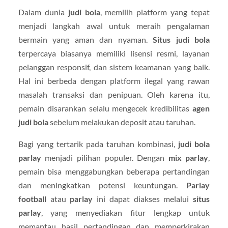
Dalam dunia
judi bola
, memilih platform yang tepat
menjadi langkah awal untuk meraih pengalaman
bermain yang aman dan nyaman.
Situs judi bola
terpercaya biasanya memiliki lisensi resmi, layanan
pelanggan responsif, dan sistem keamanan yang baik.
Hal ini berbeda dengan platform ilegal yang rawan
masalah transaksi dan penipuan. Oleh karena itu,
pemain disarankan selalu mengecek kredibilitas
agen
judi bola
sebelum melakukan deposit atau taruhan.
Bagi yang tertarik pada taruhan kombinasi,
judi bola
parlay
menjadi pilihan populer. Dengan
mix parlay
,
pemain bisa menggabungkan beberapa pertandingan
dan meningkatkan potensi keuntungan.
Parlay
football
atau
parlay
ini dapat diakses melalui
situs
parlay
, yang menyediakan fitur lengkap untuk
memantau hasil pertandingan dan memperkirakan