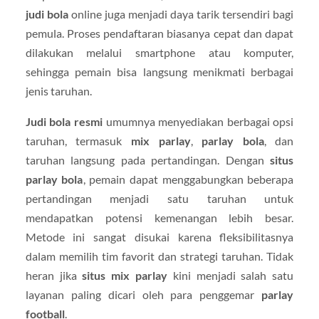
judi bola
online juga menjadi daya tarik tersendiri bagi
pemula. Proses pendaftaran biasanya cepat dan dapat
dilakukan melalui smartphone atau komputer,
sehingga pemain bisa langsung menikmati berbagai
jenis taruhan.
Judi bola resmi
umumnya menyediakan berbagai opsi
taruhan, termasuk
mix parlay
,
parlay bola
, dan
taruhan langsung pada pertandingan. Dengan
situs
parlay bola
, pemain dapat menggabungkan beberapa
pertandingan menjadi satu taruhan untuk
mendapatkan potensi kemenangan lebih besar.
Metode ini sangat disukai karena fleksibilitasnya
dalam memilih tim favorit dan strategi taruhan. Tidak
heran jika
situs mix parlay
kini menjadi salah satu
layanan paling dicari oleh para penggemar
parlay
football
.