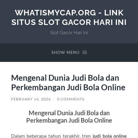
WHATISMYCAP.ORG - LINK
SITUS SLOT GACOR HARI INI
Slot Gacor Hari Ini
SHOW MENU
Mengenal Dunia Judi Bola dan
Perkembangan Judi Bola Online
FEBRUARY 14, 2026
/
0 COMMENTS
Mengenal Dunia Judi Bola dan
Perkembangan Judi Bola Online
Dalam beberapa tahun terakhir, tren
judi bola online