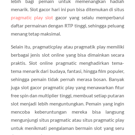
lebih bagi pemain untuk memenangkan hadiah
menarik. Slot gacor hari ini pun bisa ditemukan di situs
pragmatic play slot
gacor yang selalu memperbarui
daftar permainan dengan RTP tinggi, sehingga peluang
menang tetap maksimal.
Selain itu, pragmaticplay atau pragmatik play memiliki
berbagai jenis slot online yang bisa dimainkan secara
praktis. Slot online pragmatic menghadirkan tema-
tema menarik dari budaya, fantasi, hingga film populer,
sehingga pemain tidak pernah merasa bosan. Banyak
juga slot gacor pragmatic play yang menawarkan fitur
free spin dan multiplier tinggi, membuat setiap putaran
slot menjadi lebih menguntungkan. Pemain yang ingin
mencoba keberuntungan mereka bisa langsung
mengunjungi situs pragmatic atau situs pragmatic play
untuk menikmati pengalaman bermain slot yang seru