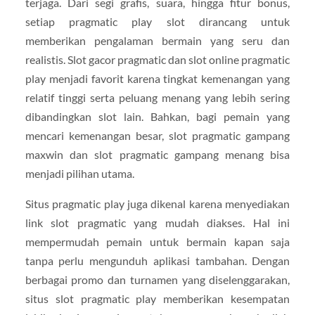
terjaga. Dari segi grafis, suara, hingga fitur bonus,
setiap pragmatic play slot dirancang untuk
memberikan pengalaman bermain yang seru dan
realistis. Slot gacor pragmatic dan slot online pragmatic
play menjadi favorit karena tingkat kemenangan yang
relatif tinggi serta peluang menang yang lebih sering
dibandingkan slot lain. Bahkan, bagi pemain yang
mencari kemenangan besar, slot pragmatic gampang
maxwin dan slot pragmatic gampang menang bisa
menjadi pilihan utama.
Situs pragmatic play juga dikenal karena menyediakan
link slot pragmatic yang mudah diakses. Hal ini
mempermudah pemain untuk bermain kapan saja
tanpa perlu mengunduh aplikasi tambahan. Dengan
berbagai promo dan turnamen yang diselenggarakan,
situs slot pragmatic play memberikan kesempatan