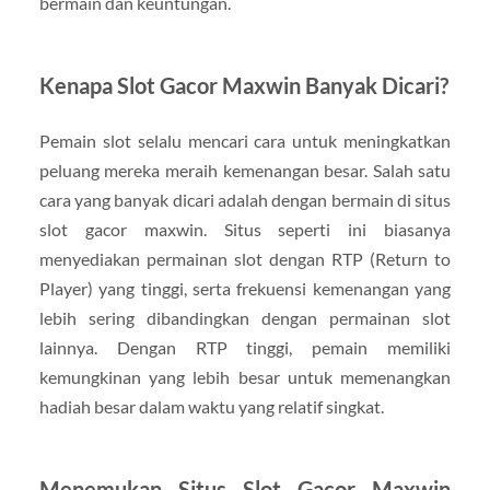
bermain dan keuntungan.
Kenapa Slot Gacor Maxwin Banyak Dicari?
Pemain slot selalu mencari cara untuk meningkatkan
peluang mereka meraih kemenangan besar. Salah satu
cara yang banyak dicari adalah dengan bermain di situs
slot gacor maxwin. Situs seperti ini biasanya
menyediakan permainan slot dengan RTP (Return to
Player) yang tinggi, serta frekuensi kemenangan yang
lebih sering dibandingkan dengan permainan slot
lainnya. Dengan RTP tinggi, pemain memiliki
kemungkinan yang lebih besar untuk memenangkan
hadiah besar dalam waktu yang relatif singkat.
Menemukan Situs Slot Gacor Maxwin