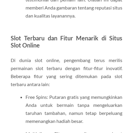
memberi Anda gambaran tentang reputasi situs
dan kualitas layanannya.
Slot Terbaru dan Fitur Menarik di Situs
Slot Online
Di dunia slot online, pengembang terus merilis
permainan slot terbaru dengan fitur-fitur inovatif.
Beberapa fitur yang sering ditemukan pada slot
terbaru antara lain:
Free Spins: Putaran gratis yang memungkinkan
Anda untuk bermain tanpa mengeluarkan
taruhan tambahan, namun tetap berpeluang
memenangkan hadiah besar.