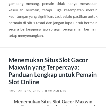
gampang menang, pemain tidak hanya merasakan
keseruan bermain, tetapi juga kesempatan meraih
keuntungan yang signifikan. Jadi, selalu pastikan untuk
bermain di situs resmi dan jangan lupa untuk bermain
secara bertanggung jawab agar pengalaman bermain
tetap menyenangkan.
Menemukan Situs Slot Gacor
Maxwin yang Terpercaya:
Panduan Lengkap untuk Pemain
Slot Online
NOVEMBER 15, 2025
/
0 COMMENTS
Menemukan Situs Slot Gacor Maxwin