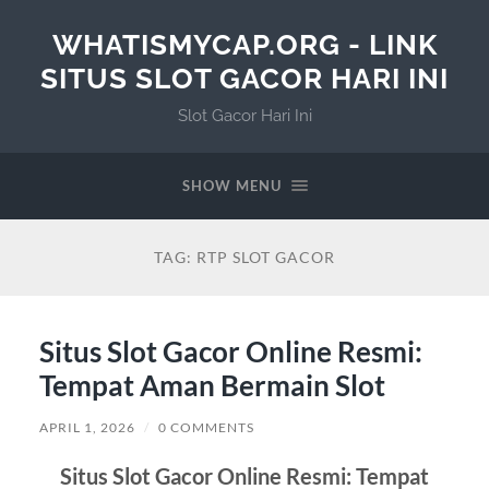
WHATISMYCAP.ORG - LINK
SITUS SLOT GACOR HARI INI
Slot Gacor Hari Ini
SHOW MENU
TAG:
RTP SLOT GACOR
Situs Slot Gacor Online Resmi:
Tempat Aman Bermain Slot
APRIL 1, 2026
/
0 COMMENTS
Situs Slot Gacor Online Resmi: Tempat