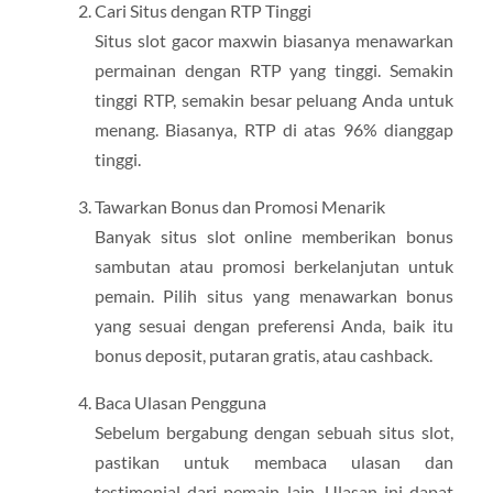
Cari Situs dengan RTP Tinggi
Situs slot gacor maxwin biasanya menawarkan
permainan dengan RTP yang tinggi. Semakin
tinggi RTP, semakin besar peluang Anda untuk
menang. Biasanya, RTP di atas 96% dianggap
tinggi.
Tawarkan Bonus dan Promosi Menarik
Banyak situs slot online memberikan bonus
sambutan atau promosi berkelanjutan untuk
pemain. Pilih situs yang menawarkan bonus
yang sesuai dengan preferensi Anda, baik itu
bonus deposit, putaran gratis, atau cashback.
Baca Ulasan Pengguna
Sebelum bergabung dengan sebuah situs slot,
pastikan untuk membaca ulasan dan
testimonial dari pemain lain. Ulasan ini dapat