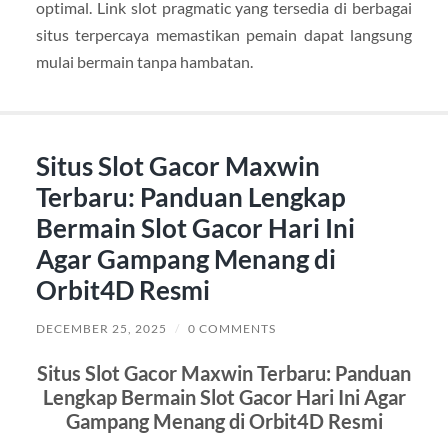
optimal. Link slot pragmatic yang tersedia di berbagai
situs terpercaya memastikan pemain dapat langsung
mulai bermain tanpa hambatan.
Situs Slot Gacor Maxwin
Terbaru: Panduan Lengkap
Bermain Slot Gacor Hari Ini
Agar Gampang Menang di
Orbit4D Resmi
DECEMBER 25, 2025
/
0 COMMENTS
Situs Slot Gacor Maxwin Terbaru: Panduan
Lengkap Bermain Slot Gacor Hari Ini Agar
Gampang Menang di Orbit4D Resmi