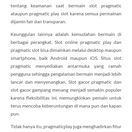
tentang keamanan saat bermain slot pragmatic
ataupun pragmatic play slot karena semua permainan
dijamin fair dan transparan.
Keunggulan lainnya adalah kemudahan bermain di
berbagai perangkat. Slot online pragmatic play dan
pragmatic slot bisa dimainkan melalui desktop maupun
smartphone, baik Android maupun iOS. Situs slot
pragmatic menyediakan antarmuka yang ramah
pengguna sehingga pengalaman bermain menjadi lebih
lancar dan menyenangkan. Slot gacor pragmatic dan
slot gacor gampang menang menjadi semakin populer
karena fleksibilitas ini, memungkinkan pemain untuk
terus mencoba keberuntungan di mana pun dan kapan
pun.
Tidak hanya itu, pragmaticplay juga menghadirkan fitur