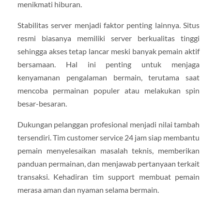
menikmati hiburan.
Stabilitas server menjadi faktor penting lainnya. Situs
resmi biasanya memiliki server berkualitas tinggi
sehingga akses tetap lancar meski banyak pemain aktif
bersamaan. Hal ini penting untuk menjaga
kenyamanan pengalaman bermain, terutama saat
mencoba permainan populer atau melakukan spin
besar-besaran.
Dukungan pelanggan profesional menjadi nilai tambah
tersendiri. Tim customer service 24 jam siap membantu
pemain menyelesaikan masalah teknis, memberikan
panduan permainan, dan menjawab pertanyaan terkait
transaksi. Kehadiran tim support membuat pemain
merasa aman dan nyaman selama bermain.