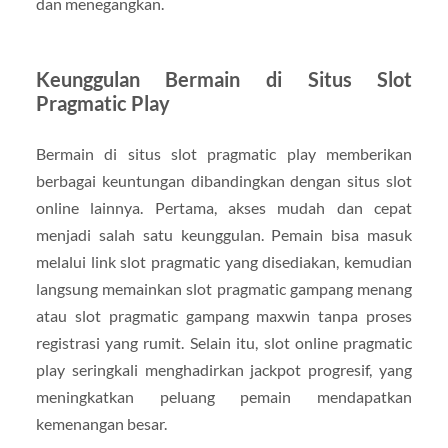
dan menegangkan.
Keunggulan Bermain di Situs Slot
Pragmatic Play
Bermain di situs slot pragmatic play memberikan
berbagai keuntungan dibandingkan dengan situs slot
online lainnya. Pertama, akses mudah dan cepat
menjadi salah satu keunggulan. Pemain bisa masuk
melalui link slot pragmatic yang disediakan, kemudian
langsung memainkan slot pragmatic gampang menang
atau slot pragmatic gampang maxwin tanpa proses
registrasi yang rumit. Selain itu, slot online pragmatic
play seringkali menghadirkan jackpot progresif, yang
meningkatkan peluang pemain mendapatkan
kemenangan besar.