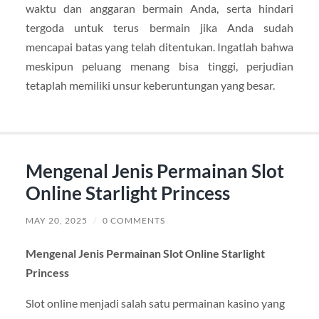
waktu dan anggaran bermain Anda, serta hindari
tergoda untuk terus bermain jika Anda sudah
mencapai batas yang telah ditentukan. Ingatlah bahwa
meskipun peluang menang bisa tinggi, perjudian
tetaplah memiliki unsur keberuntungan yang besar.
Mengenal Jenis Permainan Slot
Online Starlight Princess
MAY 20, 2025
/
0 COMMENTS
Mengenal Jenis Permainan Slot Online Starlight
Princess
Slot online menjadi salah satu permainan kasino yang