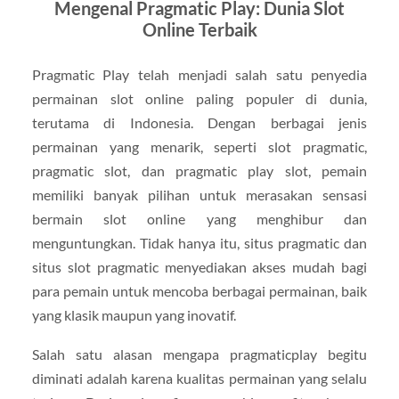
Mengenal Pragmatic Play: Dunia Slot
Online Terbaik
Pragmatic Play telah menjadi salah satu penyedia
permainan slot online paling populer di dunia,
terutama di Indonesia. Dengan berbagai jenis
permainan yang menarik, seperti slot pragmatic,
pragmatic slot, dan pragmatic play slot, pemain
memiliki banyak pilihan untuk merasakan sensasi
bermain slot online yang menghibur dan
menguntungkan. Tidak hanya itu, situs pragmatic dan
situs slot pragmatic menyediakan akses mudah bagi
para pemain untuk mencoba berbagai permainan, baik
yang klasik maupun yang inovatif.
Salah satu alasan mengapa pragmaticplay begitu
diminati adalah karena kualitas permainan yang selalu