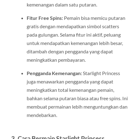
kemenangan dalam satu putaran.
Fitur Free Spins:
Pemain bisa memicu putaran
gratis dengan mendapatkan simbol scatters
pada gulungan. Selama fitur ini aktif, peluang
untuk mendapatkan kemenangan lebih besar,
ditambah dengan pengganda yang dapat
meningkatkan pembayaran.
Pengganda Kemenangan:
Starlight Princess
juga menawarkan pengganda yang dapat
meningkatkan total kemenangan pemain,
bahkan selama putaran biasa atau free spins. Ini
membuat permainan lebih menguntungkan dan
mendebarkan.
3.
Cara Bermain Starlight Princess