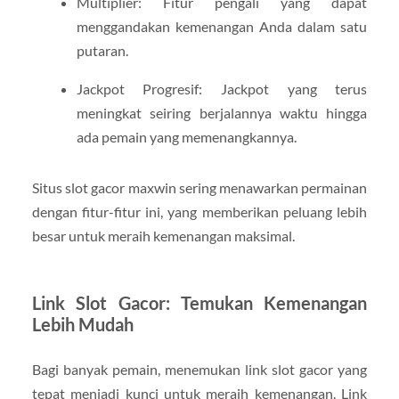
Multiplier: Fitur pengali yang dapat
menggandakan kemenangan Anda dalam satu
putaran.
Jackpot Progresif: Jackpot yang terus
meningkat seiring berjalannya waktu hingga
ada pemain yang memenangkannya.
Situs slot gacor maxwin sering menawarkan permainan
dengan fitur-fitur ini, yang memberikan peluang lebih
besar untuk meraih kemenangan maksimal.
Link Slot Gacor: Temukan Kemenangan
Lebih Mudah
Bagi banyak pemain, menemukan link slot gacor yang
tepat menjadi kunci untuk meraih kemenangan. Link