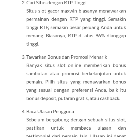
Cari Situs dengan RTP Tinggi
Situs slot gacor maxwin biasanya menawarkan
permainan dengan RTP yang tinggi. Semakin
tinggi RTP, semakin besar peluang Anda untuk
menang. Biasanya, RTP di atas 96% dianggap
tinggi.
Tawarkan Bonus dan Promosi Menarik
Banyak situs slot online memberikan bonus
sambutan atau promosi berkelanjutan untuk
pemain. Pilih situs yang menawarkan bonus
yang sesuai dengan preferensi Anda, baik itu
bonus deposit, putaran gratis, atau cashback.
Baca Ulasan Pengguna
Sebelum bergabung dengan sebuah situs slot,
pastikan untuk membaca ulasan dan
testimonial dari pemain lain. Ulasan ini dapat