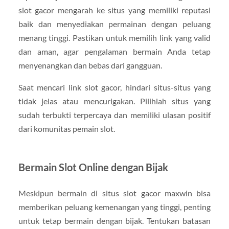
slot gacor mengarah ke situs yang memiliki reputasi
baik dan menyediakan permainan dengan peluang
menang tinggi. Pastikan untuk memilih link yang valid
dan aman, agar pengalaman bermain Anda tetap
menyenangkan dan bebas dari gangguan.
Saat mencari link slot gacor, hindari situs-situs yang
tidak jelas atau mencurigakan. Pilihlah situs yang
sudah terbukti terpercaya dan memiliki ulasan positif
dari komunitas pemain slot.
Bermain Slot Online dengan Bijak
Meskipun bermain di situs slot gacor maxwin bisa
memberikan peluang kemenangan yang tinggi, penting
untuk tetap bermain dengan bijak. Tentukan batasan