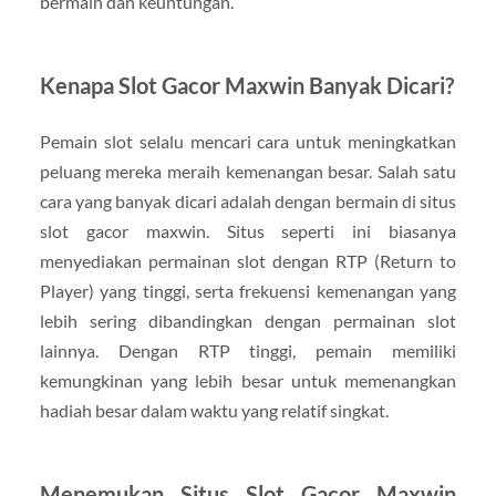
bermain dan keuntungan.
Kenapa Slot Gacor Maxwin Banyak Dicari?
Pemain slot selalu mencari cara untuk meningkatkan
peluang mereka meraih kemenangan besar. Salah satu
cara yang banyak dicari adalah dengan bermain di situs
slot gacor maxwin. Situs seperti ini biasanya
menyediakan permainan slot dengan RTP (Return to
Player) yang tinggi, serta frekuensi kemenangan yang
lebih sering dibandingkan dengan permainan slot
lainnya. Dengan RTP tinggi, pemain memiliki
kemungkinan yang lebih besar untuk memenangkan
hadiah besar dalam waktu yang relatif singkat.
Menemukan Situs Slot Gacor Maxwin