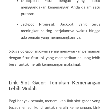
Multiplier: Fitur pengali yang dapat
menggandakan kemenangan Anda dalam satu
putaran.
Jackpot Progresif: Jackpot yang terus
meningkat seiring berjalannya waktu hingga
ada pemain yang memenangkannya.
Situs slot gacor maxwin sering menawarkan permainan
dengan fitur-fitur ini, yang memberikan peluang lebih
besar untuk meraih kemenangan maksimal.
Link Slot Gacor: Temukan Kemenangan
Lebih Mudah
Bagi banyak pemain, menemukan link slot gacor yang
tepat menjadi kunci untuk meraih kemenangan. Link