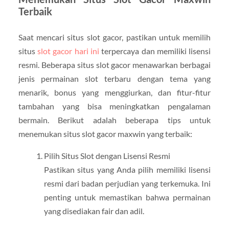
Terbaik
Saat mencari situs slot gacor, pastikan untuk memilih
situs
slot gacor hari ini
terpercaya dan memiliki lisensi
resmi. Beberapa situs slot gacor menawarkan berbagai
jenis permainan slot terbaru dengan tema yang
menarik, bonus yang menggiurkan, dan fitur-fitur
tambahan yang bisa meningkatkan pengalaman
bermain. Berikut adalah beberapa tips untuk
menemukan situs slot gacor maxwin yang terbaik:
Pilih Situs Slot dengan Lisensi Resmi
Pastikan situs yang Anda pilih memiliki lisensi
resmi dari badan perjudian yang terkemuka. Ini
penting untuk memastikan bahwa permainan
yang disediakan fair dan adil.