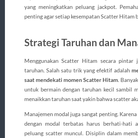
yang meningkatkan peluang jackpot. Pemaham
penting agar setiap kesempatan Scatter Hitam 
Strategi Taruhan dan Ma
Menggunakan Scatter Hitam secara pintar j
taruhan. Salah satu trik yang efektif adalah
me
saat mendekati momen Scatter Hitam
. Banya
untuk bermain dengan taruhan kecil sambil m
menaikkan taruhan saat yakin bahwa scatter ak
Manajemen modal juga sangat penting. Karena 
dengan modal terbatas harus berhati-hati 
peluang scatter muncul. Disiplin dalam mem