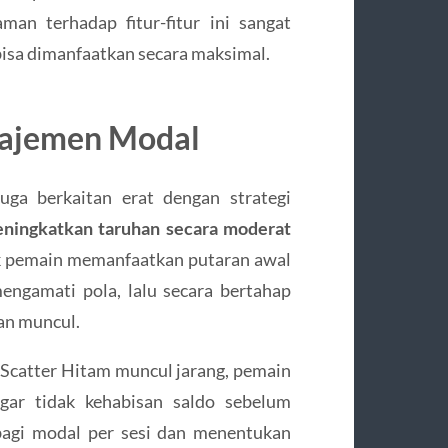
an terhadap fitur-fitur ini sangat
bisa dimanfaatkan secara maksimal.
najemen Modal
uga berkaitan erat dengan strategi
ningkatkan taruhan secara moderat
k pemain memanfaatkan putaran awal
engamati pola, lalu secara bertahap
an muncul.
Scatter Hitam muncul jarang, pemain
agar tidak kehabisan saldo sebelum
bagi modal per sesi dan menentukan