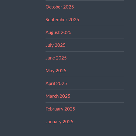
October 2025
September 2025
August 2025
July 2025
June 2025
May 2025
April 2025
March 2025
February 2025
January 2025