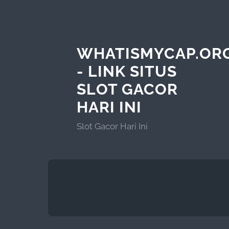
WHATISMYCAP.OR
- LINK SITUS
SLOT GACOR
HARI INI
Slot Gacor Hari Ini