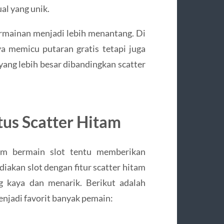
al yang unik.
rmainan menjadi lebih menantang. Di
ya memicu putaran gratis tetapi juga
ang lebih besar dibandingkan scatter
tus Scatter Hitam
rm bermain slot tentu memberikan
iakan slot dengan fitur scatter hitam
g kaya dan menarik. Berikut adalah
enjadi favorit banyak pemain: