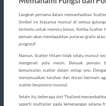
Memahami Fungsi dan Pol
Langkah pertama dalam memanfaatkan Scatte
Simbol ini biasanya muncul di semua gulunga
tertentu untuk memicu bonus. Ketika Scatter 
pemain akan mendapatkan putaran gratis atau
progresif.
Namun, Scatter Hitam tidak selalu muncul sec
mengenali pola mesin. Banyak pemain be
kemunculan scatter dalam setiap sesi. Denga
menyesuaikan taruhan dan durasi bermain ag
scatter berpotensi muncul.
Selain itu, beberapa slot Thailand menambahka
seperti multiplier pada kemenangan selama f