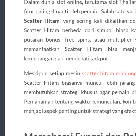
Dalam dunia slot online, terutama slot Thaila
fitur paling dinanti oleh pemain. Salah satu va
Scatter Hitam
, yang sering kali dikaitkan d
Scatter Hitam berbeda dari simbol biasa 
putaran bonus, free spins, atau multiplier 
memanfaatkan Scatter Hitam bisa menj
kemenangan dan mendekati jackpot.
Meskipun setiap mesin
scatter hitam mahjon
Scatter Hitam biasanya muncul lebih jarang 
membutuhkan strategi khusus agar pemain b
Pemahaman tentang waktu kemunculan, kombi
menjadi aspek penting untuk strategi yang efekti