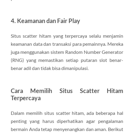
4. Keamanan dan Fair Play
Situs scatter hitam yang terpercaya selalu menjamin
keamanan data dan transaksi para pemainnya. Mereka
juga menggunakan sistem Random Number Generator
(RNG) yang memastikan setiap putaran slot benar-
benar adil dan tidak bisa dimanipulasi.
Cara Memilih Situs Scatter Hitam
Terpercaya
Dalam memilih situs scatter hitam, ada beberapa hal
penting yang harus diperhatikan agar pengalaman
bermain Anda tetap menyenangkan dan aman. Berikut