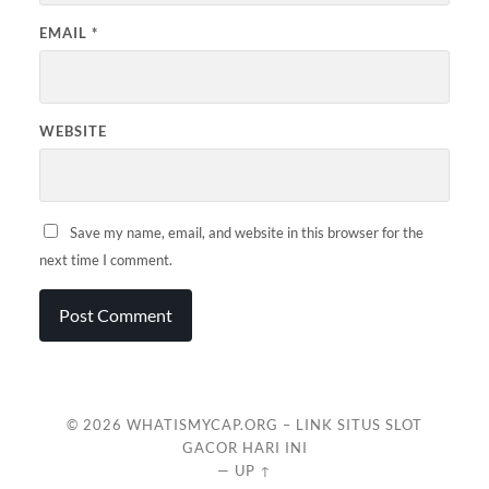
EMAIL
*
WEBSITE
Save my name, email, and website in this browser for the
next time I comment.
© 2026
WHATISMYCAP.ORG – LINK SITUS SLOT
GACOR HARI INI
—
UP ↑