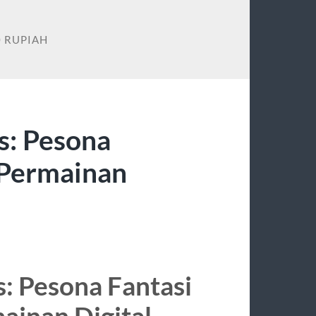
0 RUPIAH
ss: Pesona
 Permainan
ss: Pesona Fantasi
ainan Digital