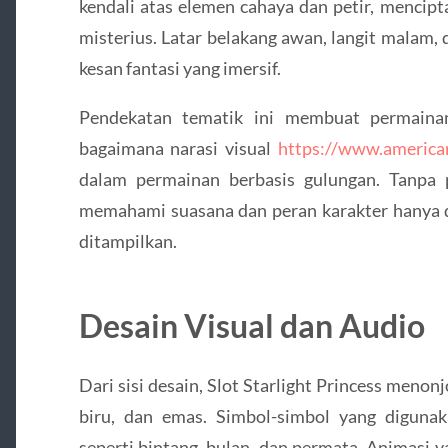
kendali atas elemen cahaya dan petir, mencipt
misterius. Latar belakang awan, langit malam,
kesan fantasi yang imersif.
Pendekatan tematik ini membuat permainan
bagaimana narasi visual
https://www.america
dalam permainan berbasis gulungan. Tanpa 
memahami suasana dan peran karakter hanya da
ditampilkan.
Desain Visual dan Audio
Dari sisi desain, Slot Starlight Princess menon
biru, dan emas. Simbol-simbol yang digunaka
seperti bintang, bulan, dan permata. Animasi y