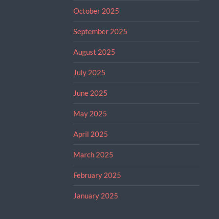
October 2025
September 2025
August 2025
July 2025
June 2025
May 2025
April 2025
March 2025
February 2025
January 2025