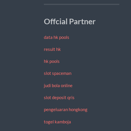
Offcial Partner
data hk pools
result hk
hk pools
slot spaceman
judi bola online
slot deposit qris
pengeluaran hongkong
togel kamboja