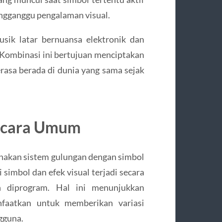
engganggu pengalaman visual.
sik latar bernuansa elektronik dan
. Kombinasi ini bertujuan menciptakan
rasa berada di dunia yang sama sejak
ecara Umum
unakan sistem gulungan dengan simbol
 simbol dan efek visual terjadi secara
h diprogram. Hal ini menunjukkan
faatkan untuk memberikan variasi
gguna.