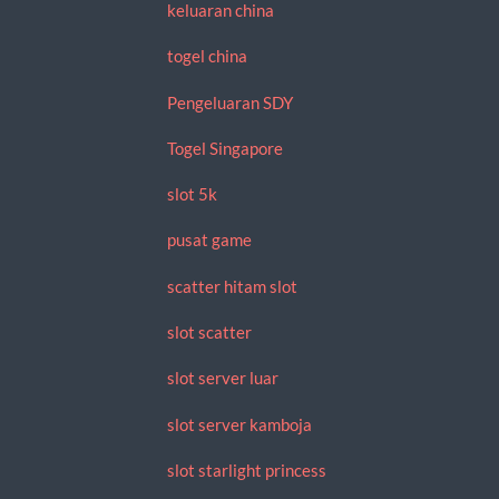
keluaran china
togel china
Pengeluaran SDY
Togel Singapore
slot 5k
pusat game
scatter hitam slot
slot scatter
slot server luar
slot server kamboja
slot starlight princess