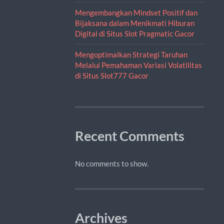
Mengembangkan Mindset Positif dan
Bijaksana dalam Menikmati Hiburan
Digital di Situs Slot Pragmatic Gacor
Mengoptimalkan Strategi Taruhan
Melalui Pemahaman Variasi Volatilitas
di Situs Slot777 Gacor
Recent Comments
No comments to show.
Archives