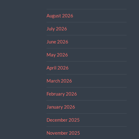
August 2026
July 2026
June 2026
May 2026
April 2026
March 2026
February 2026
January 2026
December 2025
November 2025