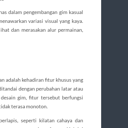
ahas dalam pengembangan gim kasual
enawarkan variasi visual yang kaya.
ihat dan merasakan alur permainan,
an adalah kehadiran fitur khusus yang
a ditandai dengan perubahan latar atau
esain gim, fitur tersebut berfungsi
tidak terasa monoton.
erlapis, seperti kilatan cahaya dan