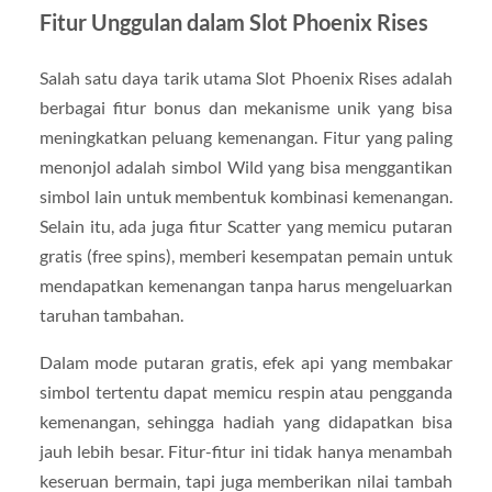
Fitur Unggulan dalam Slot Phoenix Rises
Salah satu daya tarik utama Slot Phoenix Rises adalah
berbagai fitur bonus dan mekanisme unik yang bisa
meningkatkan peluang kemenangan. Fitur yang paling
menonjol adalah simbol Wild yang bisa menggantikan
simbol lain untuk membentuk kombinasi kemenangan.
Selain itu, ada juga fitur Scatter yang memicu putaran
gratis (free spins), memberi kesempatan pemain untuk
mendapatkan kemenangan tanpa harus mengeluarkan
taruhan tambahan.
Dalam mode putaran gratis, efek api yang membakar
simbol tertentu dapat memicu respin atau pengganda
kemenangan, sehingga hadiah yang didapatkan bisa
jauh lebih besar. Fitur-fitur ini tidak hanya menambah
keseruan bermain, tapi juga memberikan nilai tambah