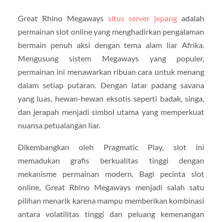
Great Rhino Megaways
situs server jepang
adalah
permainan slot online yang menghadirkan pengalaman
bermain penuh aksi dengan tema alam liar Afrika.
Mengusung sistem Megaways yang populer,
permainan ini menawarkan ribuan cara untuk menang
dalam setiap putaran. Dengan latar padang savana
yang luas, hewan-hewan eksotis seperti badak, singa,
dan jerapah menjadi simbol utama yang memperkuat
nuansa petualangan liar.
Dikembangkan oleh
Pragmatic Play
, slot ini
memadukan grafis berkualitas tinggi dengan
mekanisme permainan modern. Bagi pecinta slot
online, Great Rhino Megaways menjadi salah satu
pilihan menarik karena mampu memberikan kombinasi
antara volatilitas tinggi dan peluang kemenangan