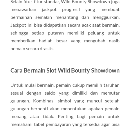
Selain fitur-fitur standar, Wild Bounty Showdown juga
menawarkan jackpot progresif yang membuat
permainan semakin menantang dan menggiurkan.
Jackpot ini bisa didapatkan secara acak saat bermain,
sehingga setiap putaran memiliki peluang untuk
memberikan hadiah besar yang mengubah nasib
pemain secara drastis.
Cara Bermain Slot Wild Bounty Showdown
Untuk mulai bermain, pemain cukup memilih taruhan
sesuai dengan saldo yang dimiliki dan memutar
gulungan. Kombinasi simbol yang muncul setelah
gulungan berhenti akan menentukan apakah pemain
menang atau tidak. Penting bagi pemain untuk
memahami tabel pembayaran yang tersedia agar bisa