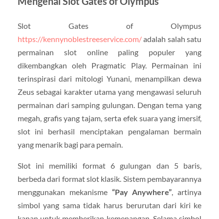
Mengenal Slot Gates of Olympus
Slot Gates of Olympus
https://kennynoblestreeservice.com/
adalah salah satu
permainan slot online paling populer yang
dikembangkan oleh Pragmatic Play. Permainan ini
terinspirasi dari mitologi Yunani, menampilkan dewa
Zeus sebagai karakter utama yang mengawasi seluruh
permainan dari samping gulungan. Dengan tema yang
megah, grafis yang tajam, serta efek suara yang imersif,
slot ini berhasil menciptakan pengalaman bermain
yang menarik bagi para pemain.
Slot ini memiliki format 6 gulungan dan 5 baris,
berbeda dari format slot klasik. Sistem pembayarannya
menggunakan mekanisme
“Pay Anywhere”
, artinya
simbol yang sama tidak harus berurutan dari kiri ke
kanan untuk memberikan kemenangan. Selama simbol