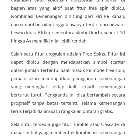
bagian atas yang aktif saat fitur free spin dipicu.
Kombinasi kemenangan dihitung dari kiri ke kanan,
dan simbol bernilai tinggi biasanya terdiri dari hewan-
hewan khas Afrika, sementara simbol kartu seperti 10
hingga As memiliki nilai lebih rendah.
Salah satu fitur unggulan adalah Free Spins. Fitur ini
dapat dipicu dengan mendapatkan simbol scatter
dalam jumlah tertentu. Saat masuk ke mode free spin,
pemain akan mendapatkan pengganda kemenangan
yang meningkat setiap kali terjadi kemenangan
berturut-turut. Pengganda ini bisa bertambah secara
progresif tanpa batas tertentu selama kemenangan
terus terjadi dalam satu rangkaian putaran gratis.
Selain itu, tersedia juga fitur Tumble atau Cascade, di
mana simbol yang membentuk kombinasi kemenangan