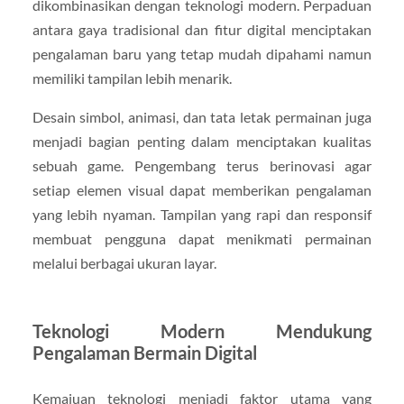
dikombinasikan dengan teknologi modern. Perpaduan
antara gaya tradisional dan fitur digital menciptakan
pengalaman baru yang tetap mudah dipahami namun
memiliki tampilan lebih menarik.
Desain simbol, animasi, dan tata letak permainan juga
menjadi bagian penting dalam menciptakan kualitas
sebuah game. Pengembang terus berinovasi agar
setiap elemen visual dapat memberikan pengalaman
yang lebih nyaman. Tampilan yang rapi dan responsif
membuat pengguna dapat menikmati permainan
melalui berbagai ukuran layar.
Teknologi Modern Mendukung
Pengalaman Bermain Digital
Kemajuan teknologi menjadi faktor utama yang