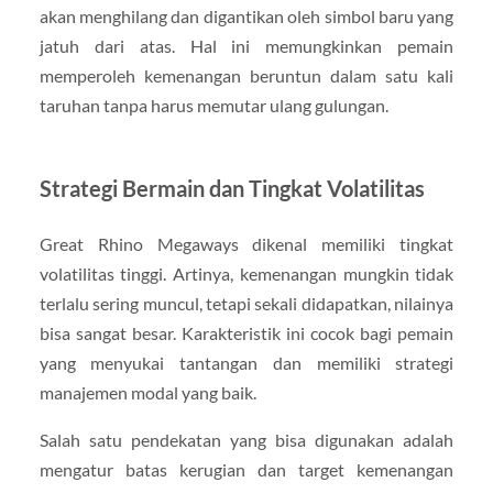
akan menghilang dan digantikan oleh simbol baru yang
jatuh dari atas. Hal ini memungkinkan pemain
memperoleh kemenangan beruntun dalam satu kali
taruhan tanpa harus memutar ulang gulungan.
Strategi Bermain dan Tingkat Volatilitas
Great Rhino Megaways dikenal memiliki tingkat
volatilitas tinggi. Artinya, kemenangan mungkin tidak
terlalu sering muncul, tetapi sekali didapatkan, nilainya
bisa sangat besar. Karakteristik ini cocok bagi pemain
yang menyukai tantangan dan memiliki strategi
manajemen modal yang baik.
Salah satu pendekatan yang bisa digunakan adalah
mengatur batas kerugian dan target kemenangan