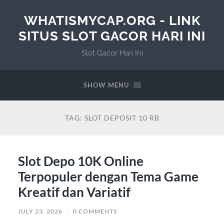
WHATISMYCAP.ORG - LINK
SITUS SLOT GACOR HARI INI
Slot Gacor Hari Ini
SHOW MENU
TAG:
SLOT DEPOSIT 10 RB
Slot Depo 10K Online
Terpopuler dengan Tema Game
Kreatif dan Variatif
JULY 23, 2026
/
0 COMMENTS