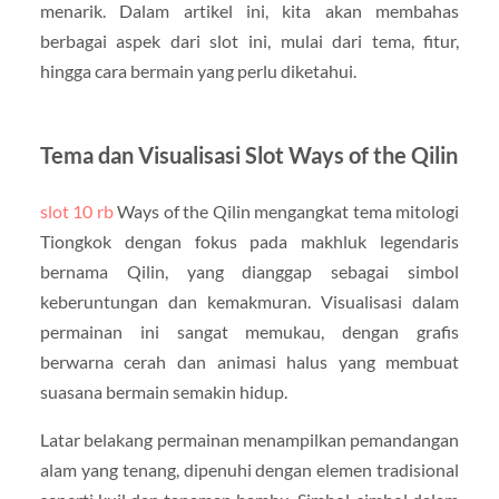
menarik. Dalam artikel ini, kita akan membahas
berbagai aspek dari slot ini, mulai dari tema, fitur,
hingga cara bermain yang perlu diketahui.
Tema dan Visualisasi Slot Ways of the Qilin
slot 10 rb
Ways of the Qilin mengangkat tema mitologi
Tiongkok dengan fokus pada makhluk legendaris
bernama Qilin, yang dianggap sebagai simbol
keberuntungan dan kemakmuran. Visualisasi dalam
permainan ini sangat memukau, dengan grafis
berwarna cerah dan animasi halus yang membuat
suasana bermain semakin hidup.
Latar belakang permainan menampilkan pemandangan
alam yang tenang, dipenuhi dengan elemen tradisional