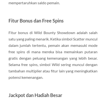
mempertaruhkan saldo pemain.
Fitur Bonus dan Free Spins
Fitur bonus di Wild Bounty Showdown adalah salah
satu yang paling menarik. Ketika simbol Scatter muncul
dalam jumlah tertentu, pemain akan memasuki mode
free spins di mana mereka bisa memainkan putaran
gratis dengan peluang kemenangan yang lebih besar.
Selama free spins, simbol Wild sering muncul dengan
tambahan multiplier atau fitur lain yang meningkatkan
potensi kemenangan.
Jackpot dan Hadiah Besar