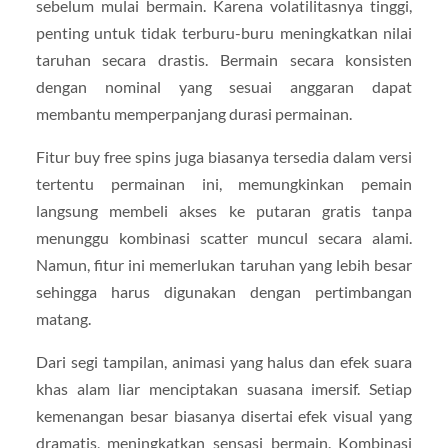
sebelum mulai bermain. Karena volatilitasnya tinggi,
penting untuk tidak terburu-buru meningkatkan nilai
taruhan secara drastis. Bermain secara konsisten
dengan nominal yang sesuai anggaran dapat
membantu memperpanjang durasi permainan.
Fitur buy free spins juga biasanya tersedia dalam versi
tertentu permainan ini, memungkinkan pemain
langsung membeli akses ke putaran gratis tanpa
menunggu kombinasi scatter muncul secara alami.
Namun, fitur ini memerlukan taruhan yang lebih besar
sehingga harus digunakan dengan pertimbangan
matang.
Dari segi tampilan, animasi yang halus dan efek suara
khas alam liar menciptakan suasana imersif. Setiap
kemenangan besar biasanya disertai efek visual yang
dramatis, meningkatkan sensasi bermain. Kombinasi