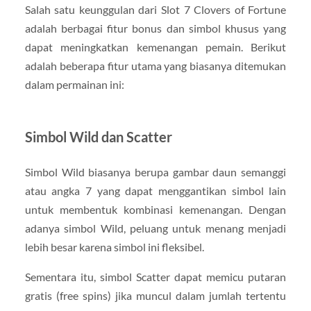
Salah satu keunggulan dari Slot 7 Clovers of Fortune
adalah berbagai fitur bonus dan simbol khusus yang
dapat meningkatkan kemenangan pemain. Berikut
adalah beberapa fitur utama yang biasanya ditemukan
dalam permainan ini:
Simbol Wild dan Scatter
Simbol Wild biasanya berupa gambar daun semanggi
atau angka 7 yang dapat menggantikan simbol lain
untuk membentuk kombinasi kemenangan. Dengan
adanya simbol Wild, peluang untuk menang menjadi
lebih besar karena simbol ini fleksibel.
Sementara itu, simbol Scatter dapat memicu putaran
gratis (free spins) jika muncul dalam jumlah tertentu