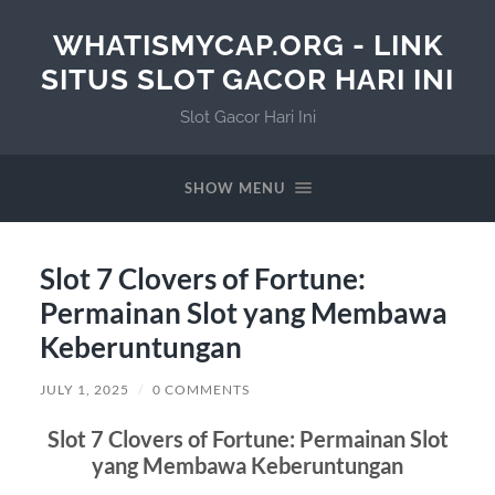
WHATISMYCAP.ORG - LINK
SITUS SLOT GACOR HARI INI
Slot Gacor Hari Ini
SHOW MENU
Slot 7 Clovers of Fortune:
Permainan Slot yang Membawa
Keberuntungan
JULY 1, 2025
/
0 COMMENTS
Slot 7 Clovers of Fortune: Permainan Slot
yang Membawa Keberuntungan