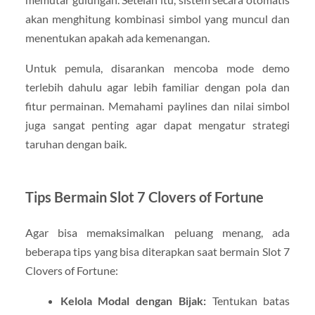
akan menghitung kombinasi simbol yang muncul dan
menentukan apakah ada kemenangan.
Untuk pemula, disarankan mencoba mode demo
terlebih dahulu agar lebih familiar dengan pola dan
fitur permainan. Memahami paylines dan nilai simbol
juga sangat penting agar dapat mengatur strategi
taruhan dengan baik.
Tips Bermain Slot 7 Clovers of Fortune
Agar bisa memaksimalkan peluang menang, ada
beberapa tips yang bisa diterapkan saat bermain Slot 7
Clovers of Fortune:
Kelola Modal dengan Bijak:
Tentukan batas