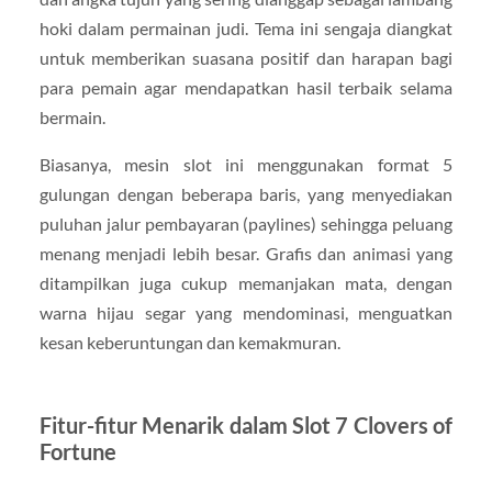
hoki dalam permainan judi. Tema ini sengaja diangkat
untuk memberikan suasana positif dan harapan bagi
para pemain agar mendapatkan hasil terbaik selama
bermain.
Biasanya, mesin slot ini menggunakan format 5
gulungan dengan beberapa baris, yang menyediakan
puluhan jalur pembayaran (paylines) sehingga peluang
menang menjadi lebih besar. Grafis dan animasi yang
ditampilkan juga cukup memanjakan mata, dengan
warna hijau segar yang mendominasi, menguatkan
kesan keberuntungan dan kemakmuran.
Fitur-fitur Menarik dalam Slot 7 Clovers of
Fortune