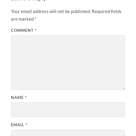
Your email address will not be published.
Required fields
are marked
*
COMMENT
*
NAME
*
EMAIL
*