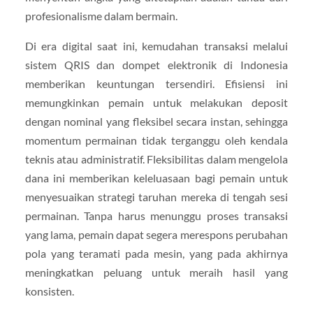
profesionalisme dalam bermain.
Di era digital saat ini, kemudahan transaksi melalui
sistem QRIS dan dompet elektronik di Indonesia
memberikan keuntungan tersendiri. Efisiensi ini
memungkinkan pemain untuk melakukan deposit
dengan nominal yang fleksibel secara instan, sehingga
momentum permainan tidak terganggu oleh kendala
teknis atau administratif. Fleksibilitas dalam mengelola
dana ini memberikan keleluasaan bagi pemain untuk
menyesuaikan strategi taruhan mereka di tengah sesi
permainan. Tanpa harus menunggu proses transaksi
yang lama, pemain dapat segera merespons perubahan
pola yang teramati pada mesin, yang pada akhirnya
meningkatkan peluang untuk meraih hasil yang
konsisten.