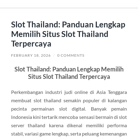
Slot Thailand: Panduan Lengkap
Memilih Situs Slot Thailand
Terpercaya
FEBRUARY 18, 2026
/
0 COMMENTS
Slot Thailand: Panduan Lengkap Memilih
Situs Slot Thailand Terpercaya
Perkembangan industri judi online di Asia Tenggara
membuat slot thailand semakin populer di kalangan
pecinta permainan slot digital. Banyak pemain
Indonesia kini tertarik mencoba sensasi bermain di slot
server thailand karena dikenal memiliki performa
stabil, variasi game lengkap, serta peluang kemenangan