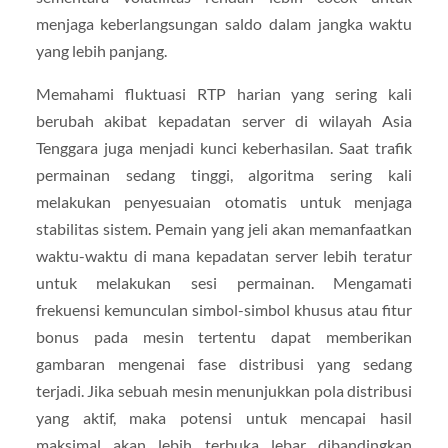
menjaga keberlangsungan saldo dalam jangka waktu
yang lebih panjang.
Memahami fluktuasi RTP harian yang sering kali
berubah akibat kepadatan server di wilayah Asia
Tenggara juga menjadi kunci keberhasilan. Saat trafik
permainan sedang tinggi, algoritma sering kali
melakukan penyesuaian otomatis untuk menjaga
stabilitas sistem. Pemain yang jeli akan memanfaatkan
waktu-waktu di mana kepadatan server lebih teratur
untuk melakukan sesi permainan. Mengamati
frekuensi kemunculan simbol-simbol khusus atau fitur
bonus pada mesin tertentu dapat memberikan
gambaran mengenai fase distribusi yang sedang
terjadi. Jika sebuah mesin menunjukkan pola distribusi
yang aktif, maka potensi untuk mencapai hasil
maksimal akan lebih terbuka lebar dibandingkan