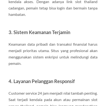
kendala akses. Dengan adanya link slot thailand
cadangan, pemain tetap bisa login dan bermain tanpa
hambatan.
3. Sistem Keamanan Terjamin
Keamanan data pribadi dan transaksi finansial harus
menjadi prioritas utama. Situs yang profesional akan
menggunakan sistem enkripsi untuk melindungi data
pemain.
4. Layanan Pelanggan Responsif
Customer service 24 jam menjadi nilai tambah penting.
Saat terjadi kendala pada akun atau permainan slot
server thailand, pemain bisa langsung mendapatkan