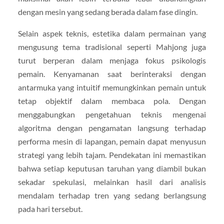
dengan mesin yang sedang berada dalam fase dingin.
Selain aspek teknis, estetika dalam permainan yang
mengusung tema tradisional seperti Mahjong juga
turut berperan dalam menjaga fokus psikologis
pemain. Kenyamanan saat berinteraksi dengan
antarmuka yang intuitif memungkinkan pemain untuk
tetap objektif dalam membaca pola. Dengan
menggabungkan pengetahuan teknis mengenai
algoritma dengan pengamatan langsung terhadap
performa mesin di lapangan, pemain dapat menyusun
strategi yang lebih tajam. Pendekatan ini memastikan
bahwa setiap keputusan taruhan yang diambil bukan
sekadar spekulasi, melainkan hasil dari analisis
mendalam terhadap tren yang sedang berlangsung
pada hari tersebut.