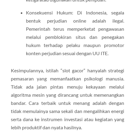
Konsekuensi Hukum: Di Indonesia, segala
bentuk perjudian online adalah ilegal.
Pemerintah terus memperketat pengawasan
melalui pemblokiran situs dan penegakan
hukum terhadap pelaku maupun promotor
konten perjudian sesuai dengan UU ITE.
Kesimpulannya, istilah “slot gacor” hanyalah strategi
pemasaran yang memanfaatkan psikologi manusia.
Tidak ada jalan pintas menuju kekayaan melalui
algoritma mesin yang dirancang untuk memenangkan
bandar. Cara terbaik untuk menang adalah dengan
tidak memulainya sama sekali dan mengalihkan energi
serta dana ke instrumen investasi atau kegiatan yang
lebih produktif dan nyata hasilnya.