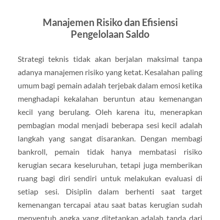
Manajemen Risiko dan Efisiensi
Pengelolaan Saldo
Strategi teknis tidak akan berjalan maksimal tanpa
adanya manajemen risiko yang ketat. Kesalahan paling
umum bagi pemain adalah terjebak dalam emosi ketika
menghadapi kekalahan beruntun atau kemenangan
kecil yang berulang. Oleh karena itu, menerapkan
pembagian modal menjadi beberapa sesi kecil adalah
langkah yang sangat disarankan. Dengan membagi
bankroll, pemain tidak hanya membatasi risiko
kerugian secara keseluruhan, tetapi juga memberikan
ruang bagi diri sendiri untuk melakukan evaluasi di
setiap sesi. Disiplin dalam berhenti saat target
kemenangan tercapai atau saat batas kerugian sudah
menyentuh angka yang ditetapkan adalah tanda dari