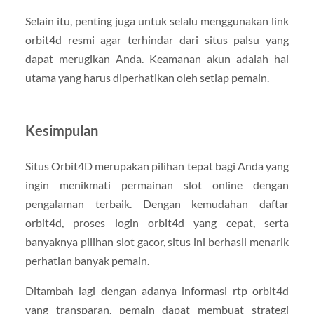
Selain itu, penting juga untuk selalu menggunakan link
orbit4d resmi agar terhindar dari situs palsu yang
dapat merugikan Anda. Keamanan akun adalah hal
utama yang harus diperhatikan oleh setiap pemain.
Kesimpulan
Situs Orbit4D merupakan pilihan tepat bagi Anda yang
ingin menikmati permainan slot online dengan
pengalaman terbaik. Dengan kemudahan daftar
orbit4d, proses login orbit4d yang cepat, serta
banyaknya pilihan slot gacor, situs ini berhasil menarik
perhatian banyak pemain.
Ditambah lagi dengan adanya informasi rtp orbit4d
yang transparan, pemain dapat membuat strategi