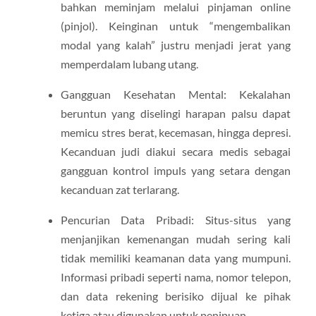
bahkan meminjam melalui pinjaman online
(pinjol). Keinginan untuk “mengembalikan
modal yang kalah” justru menjadi jerat yang
memperdalam lubang utang.
Gangguan Kesehatan Mental: Kekalahan
beruntun yang diselingi harapan palsu dapat
memicu stres berat, kecemasan, hingga depresi.
Kecanduan judi diakui secara medis sebagai
gangguan kontrol impuls yang setara dengan
kecanduan zat terlarang.
Pencurian Data Pribadi: Situs-situs yang
menjanjikan kemenangan mudah sering kali
tidak memiliki keamanan data yang mumpuni.
Informasi pribadi seperti nama, nomor telepon,
dan data rekening berisiko dijual ke pihak
ketiga atau digunakan untuk penipuan.