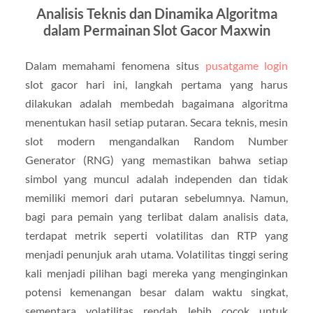
Analisis Teknis dan Dinamika Algoritma
dalam Permainan Slot Gacor Maxwin
Dalam memahami fenomena situs
pusatgame login
slot gacor hari ini, langkah pertama yang harus
dilakukan adalah membedah bagaimana algoritma
menentukan hasil setiap putaran. Secara teknis, mesin
slot modern mengandalkan Random Number
Generator (RNG) yang memastikan bahwa setiap
simbol yang muncul adalah independen dan tidak
memiliki memori dari putaran sebelumnya. Namun,
bagi para pemain yang terlibat dalam analisis data,
terdapat metrik seperti volatilitas dan RTP yang
menjadi penunjuk arah utama. Volatilitas tinggi sering
kali menjadi pilihan bagi mereka yang menginginkan
potensi kemenangan besar dalam waktu singkat,
sementara volatilitas rendah lebih cocok untuk