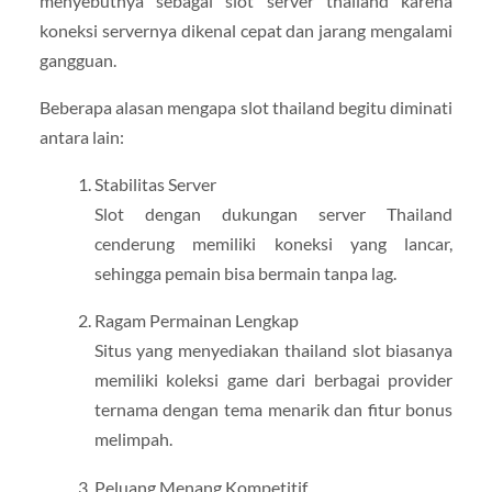
menyebutnya sebagai slot server thailand karena
koneksi servernya dikenal cepat dan jarang mengalami
gangguan.
Beberapa alasan mengapa slot thailand begitu diminati
antara lain:
Stabilitas Server
Slot dengan dukungan server Thailand
cenderung memiliki koneksi yang lancar,
sehingga pemain bisa bermain tanpa lag.
Ragam Permainan Lengkap
Situs yang menyediakan thailand slot biasanya
memiliki koleksi game dari berbagai provider
ternama dengan tema menarik dan fitur bonus
melimpah.
Peluang Menang Kompetitif