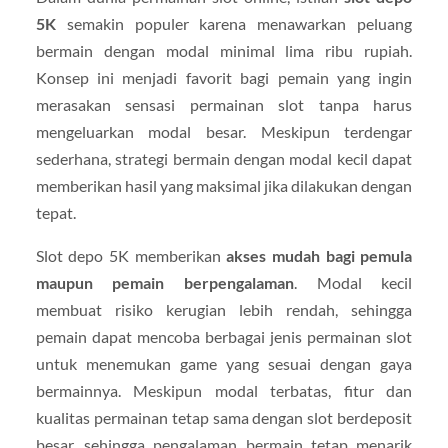
5K
semakin populer karena menawarkan peluang
bermain dengan modal minimal lima ribu rupiah.
Konsep ini menjadi favorit bagi pemain yang ingin
merasakan sensasi permainan slot tanpa harus
mengeluarkan modal besar. Meskipun terdengar
sederhana, strategi bermain dengan modal kecil dapat
memberikan hasil yang maksimal jika dilakukan dengan
tepat.
Slot depo 5K memberikan
akses mudah bagi pemula
maupun pemain berpengalaman
. Modal kecil
membuat risiko kerugian lebih rendah, sehingga
pemain dapat mencoba berbagai jenis permainan slot
untuk menemukan game yang sesuai dengan gaya
bermainnya. Meskipun modal terbatas, fitur dan
kualitas permainan tetap sama dengan slot berdeposit
besar, sehingga pengalaman bermain tetap menarik