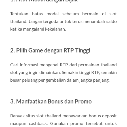
Tentukan batas modal sebelum bermain di slot
thailand. Jangan tergoda untuk terus menambah saldo
ketika mengalami kekalahan.
2. Pilih Game dengan RTP Tinggi
Cari informasi mengenai RTP dari permainan thailand
slot yang ingin dimainkan. Semakin tinggi RTP, semakin
besar peluang pengembalian dalam jangka panjang.
3. Manfaatkan Bonus dan Promo
Banyak situs slot thailand menawarkan bonus deposit
maupun cashback. Gunakan promo tersebut untuk