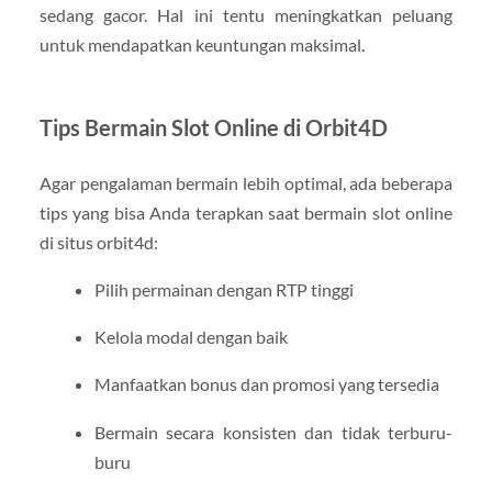
sedang gacor. Hal ini tentu meningkatkan peluang
untuk mendapatkan keuntungan maksimal.
Tips Bermain Slot Online di Orbit4D
Agar pengalaman bermain lebih optimal, ada beberapa
tips yang bisa Anda terapkan saat bermain slot online
di situs orbit4d:
Pilih permainan dengan RTP tinggi
Kelola modal dengan baik
Manfaatkan bonus dan promosi yang tersedia
Bermain secara konsisten dan tidak terburu-
buru