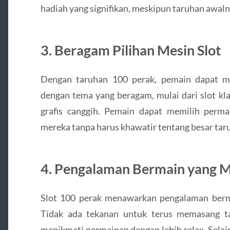
hadiah
yang
signifikan,
meskipun
taruhan
awal
3.
Beragam
Pilihan
Mesin
Slot
Dengan
taruhan
100
perak,
pemain
dapat
m
dengan
tema
yang
beragam,
mulai
dari
slot
kl
grafis
canggih.
Pemain
dapat
memilih
perm
mereka
tanpa
harus
khawatir
tentang
besar
tar
4.
Pengalaman
Bermain
yang
M
Slot
100
perak
menawarkan
pengalaman
ber
Tidak
ada
tekanan
untuk
terus
memasang
t
menikmati
permainan
dengan
lebih
relax.
Selai