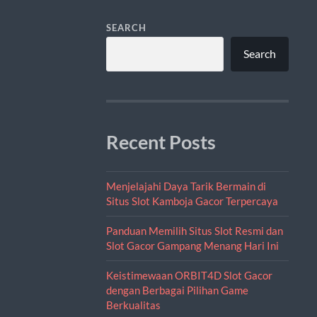
SEARCH
Search
Recent Posts
Menjelajahi Daya Tarik Bermain di
Situs Slot Kamboja Gacor Terpercaya
Panduan Memilih Situs Slot Resmi dan
Slot Gacor Gampang Menang Hari Ini
Keistimewaan ORBIT4D Slot Gacor
dengan Berbagai Pilihan Game
Berkualitas