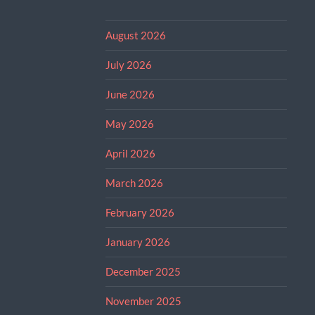
August 2026
July 2026
June 2026
May 2026
April 2026
March 2026
February 2026
January 2026
December 2025
November 2025