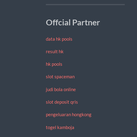
Offcial Partner
data hk pools
result hk
hk pools
slot spaceman
judi bola online
slot deposit qris
pengeluaran hongkong
togel kamboja