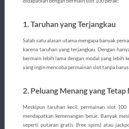
didapatkan
dengan
bermain
slot
100
perak:
1.
Taruhan
yang
Terjangkau
Salah
satu
alasan
utama
mengapa
banyak
pema
karena
taruhan
yang
terjangkau.
Dengan
hany
bermain
lebih
lama
dengan
modal
yang
lebih
k
yang
ingin
mencoba
permainan
slot
tanpa
haru
2.
Peluang
Menang
yang
Tetap
Meskipun
taruhan
kecil,
permainan
slot
100
mendapatkan
kemenangan
besar.
Banyak
mes
seperti
putaran
gratis (
free
spins)
atau
jackp