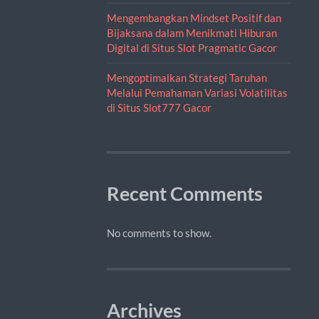
Mengembangkan Mindset Positif dan
Bijaksana dalam Menikmati Hiburan
Digital di Situs Slot Pragmatic Gacor
Mengoptimalkan Strategi Taruhan
Melalui Pemahaman Variasi Volatilitas
di Situs Slot777 Gacor
Recent Comments
No comments to show.
Archives