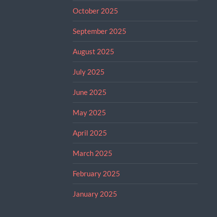
October 2025
September 2025
August 2025
July 2025
June 2025
May 2025
April 2025
March 2025
February 2025
January 2025