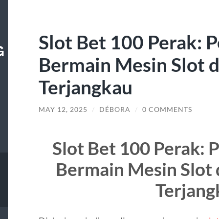
Slot Bet 100 Perak: 
G
Bermain Mesin Slot 
Terjangkau
MAY 12, 2025
/
DÉBORA
/
0 COMMENTS
Slot
Bet
100
Perak:
P
Bermain
Mesin
Slot
Terjang