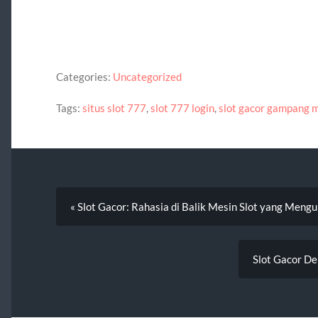
Categories:
Uncategorized
Tags:
situs slot 777
,
slot 777 login
,
slot gacor gampang 
« Slot Gacor: Rahasia di Balik Mesin Slot yang Meng
Slot Gacor D