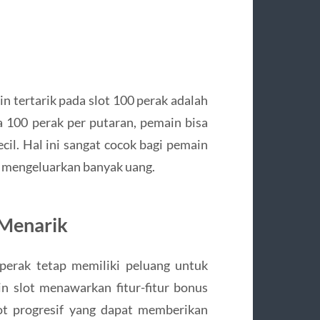
in
tertarik
pada
slot
100
perak
adalah
a
100
perak
per
putaran,
pemain
bisa
ecil.
Hal
ini
sangat
cocok
bagi
pemain
s
mengeluarkan
banyak
uang.
Menarik
perak
tetap
memiliki
peluang
untuk
in
slot
menawarkan
fitur-
fitur
bonus
ot
progresif
yang
dapat
memberikan