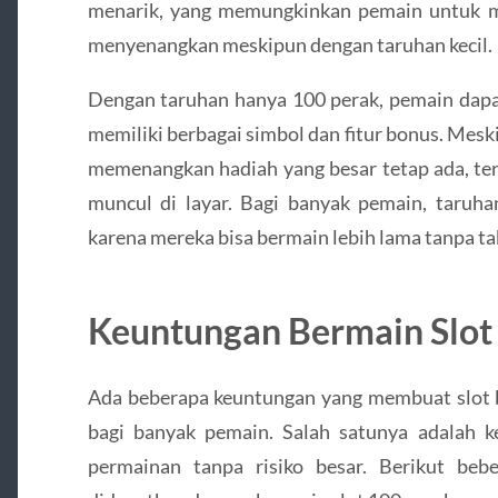
menarik,
yang
memungkinkan
pemain
untuk
menyenangkan
meskipun
dengan
taruhan
kecil.
Dengan
taruhan
hanya
100
perak,
pemain
dap
memiliki
berbagai
simbol
dan
fitur
bonus.
Mesk
memenangkan
hadiah
yang
besar
tetap
ada,
te
muncul
di
layar.
Bagi
banyak
pemain,
taruh
karena
mereka
bisa
bermain
lebih
lama
tanpa
ta
Keuntungan
Bermain
Slo
Ada
beberapa
keuntungan
yang
membuat
slot
bagi
banyak
pemain.
Salah
satunya
adalah
k
permainan
tanpa
risiko
besar.
Berikut
beb