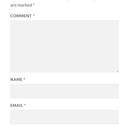
are marked
*
COMMENT
*
NAME
*
EMAIL
*