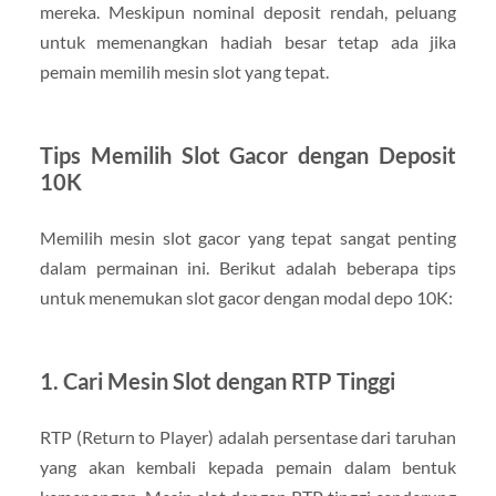
mereka.
Meskipun
nominal
deposit
rendah,
peluang
untuk
memenangkan
hadiah
besar
tetap
ada
jika
pemain
memilih
mesin
slot
yang
tepat.
Tips
Memilih
Slot
Gacor
dengan
Deposit
10K
Memilih
mesin
slot
gacor
yang
tepat
sangat
penting
dalam
permainan
ini.
Berikut
adalah
beberapa
tips
untuk
menemukan
slot
gacor
dengan
modal
depo
10K:
1.
Cari
Mesin
Slot
dengan
RTP
Tinggi
RTP (
Return
to
Player)
adalah
persentase
dari
taruhan
yang
akan
kembali
kepada
pemain
dalam
bentuk