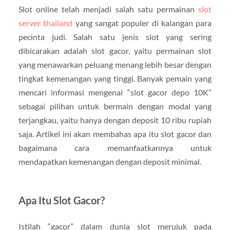
Slot
online
telah
menjadi
salah
satu
permainan
slot
server thailand
yang
sangat
populer
di
kalangan
para
pecinta
judi.
Salah
satu
jenis
slot
yang
sering
dibicarakan
adalah
slot
gacor,
yaitu
permainan
slot
yang
menawarkan
peluang
menang
lebih
besar
dengan
tingkat
kemenangan
yang
tinggi.
Banyak
pemain
yang
mencari
informasi
mengenai “
slot
gacor
depo
10K”
sebagai
pilihan
untuk
bermain
dengan
modal
yang
terjangkau,
yaitu
hanya
dengan
deposit
10
ribu
rupiah
saja.
Artikel
ini
akan
membahas
apa
itu
slot
gacor
dan
bagaimana
cara
memanfaatkannya
untuk
mendapatkan
kemenangan
dengan
deposit
minimal.
Apa
Itu
Slot
Gacor?
Istilah “
gacor”
dalam
dunia
slot
merujuk
pada