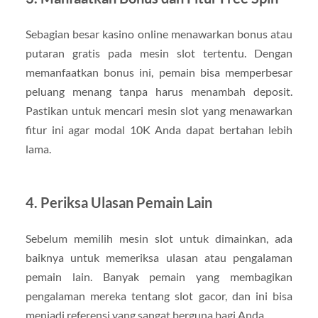
Sebagian
besar
kasino
online
menawarkan
bonus
atau
putaran
gratis
pada
mesin
slot
tertentu.
Dengan
memanfaatkan
bonus
ini,
pemain
bisa
memperbesar
peluang
menang
tanpa
harus
menambah
deposit.
Pastikan
untuk
mencari
mesin
slot
yang
menawarkan
fitur
ini
agar
modal
10K
Anda
dapat
bertahan
lebih
lama.
4.
Periksa
Ulasan
Pemain
Lain
Sebelum
memilih
mesin
slot
untuk
dimainkan,
ada
baiknya
untuk
memeriksa
ulasan
atau
pengalaman
pemain
lain.
Banyak
pemain
yang
membagikan
pengalaman
mereka
tentang
slot
gacor,
dan
ini
bisa
menjadi
referensi
yang
sangat
berguna
bagi
Anda.